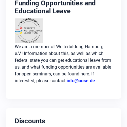
unterstützen wir dich auch nach der
Funding Opportunities and
Schulung. Durch kontinuierliche Praxis und
Educational Leave
Zugriff auf unsere Lernressourcen entwickelst
du deine Kompetenzen in Playwright und
Testautomatisierung weiter. Du bist bereit,
Softwaretests eigenständig und erfolgreich
umzusetzen.
We are a member of Weiterbildung Hamburg
e.V.! Information about this, as well as which
federal state you can get educational leave from
us, and what funding opportunities are available
for open seminars, can be found here. If
interested, please contact
info@oose.de
.
Discounts