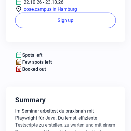
calendar_today
22.10.26 - 23.10.26
location_on
oose.campus in Hamburg
Sign up
calendar_today
Spots left
calendar_month
Few spots left
event_busy
Booked out
Summary
Im Seminar arbeitest du praxisnah mit
Playwright für Java. Du lernst, effiziente
Testscripte zu erstellen, zu warten und mit einem