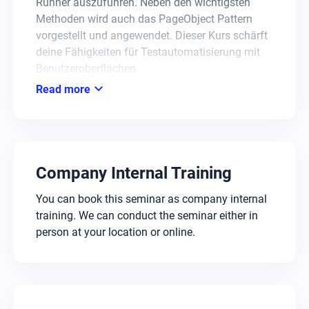
Runner auszuführen. Neben den wichtigsten
Methoden wird auch das PageObject Pattern
vorgestellt und angewendet. Dieser Kurs schärft
deine Fähigkeiten für Testautomatisierung mit
Benutzeroberflächen.
expand_more
Read more
Übungen auf virtuellen Maschinen
Du nutzt Playwright für Java auf
vorkonfigurierten virtuellen Maschinen. Sie sind
speziell fürs Lernen eingerichtet, damit du sofort
Company Internal Training
mit realistischen Testszenarien starten kannst.
Die Umgebung bleibt dir auch nach dem
You can book this seminar as company internal
Seminar erhalten – für nachhaltiges Lernen.
training. We can conduct the seminar either in
person at your location or online.
Nachbetreuung inklusive
Nach dem Seminar hast du weiterhin Zugriff auf
die virtuellen Maschinen. So kannst du Testfälle
erneut durchlaufen und weiter üben. Bei Fragen