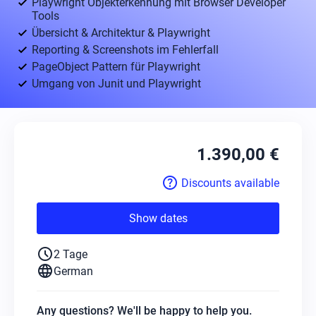
Playwright Objekterkennung mit Browser Developer
Tools
Übersicht & Architektur & Playwright
Reporting & Screenshots im Fehlerfall
PageObject Pattern für Playwright
Umgang von Junit und Playwright
1.390,00 €
help
Discounts available
Show dates
schedule
2 Tage
language
German
Any questions? We'll be happy to help you.