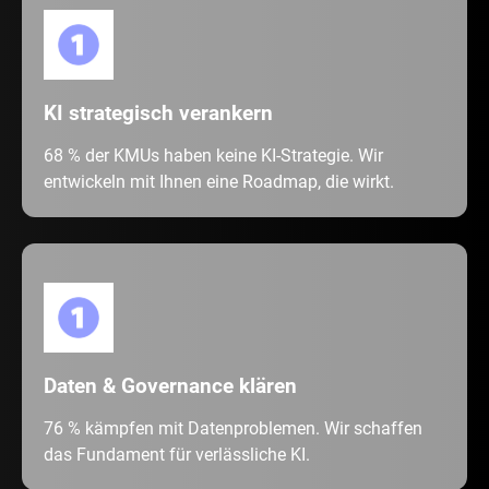
KI strategisch verankern
68 % der KMUs haben keine KI-Strategie. Wir
entwickeln mit Ihnen eine Roadmap, die wirkt.
Daten & Governance klären
76 % kämpfen mit Datenproblemen. Wir schaffen
das Fundament für verlässliche KI.