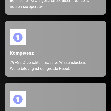
86 % sehen KI als geschäftskritisch. Nur 20 %
nutzen sie operativ.
Kompetenz
79–82 % berichten massive Wissenslücken.
Weiterbildung ist der größte Hebel.