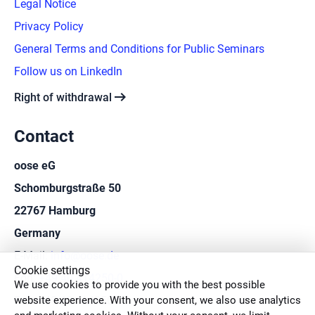
Legal Notice
Privacy Policy
General Terms and Conditions for Public Seminars
Follow us on LinkedIn
arrow_right_alt
Right of withdrawal
Contact
oose eG
Schomburgstraße 50
22767 Hamburg
Germany
E-Mail:
info@oose.de
Cookie settings
Fon:
+49 40 414250-0
We use cookies to provide you with the best possible
website experience. With your consent, we also use analytics
Fax: +49 40 414250-50