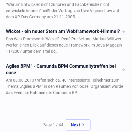
"Warum Entwickler nicht zuhören und Fachbereiche nicht
entwickeln können" heißt der Vortrag von Uwe Vigenschow auf
dem XP-Day Germany am 21.11.2005…
arrow_forward
Wicket - ein neuer Stern am Webframework-Himmel?
Das Web-Framework "Wicket". René Preißel und Markus Wittwer
werfen einen Blick auf dieses neue Framework im Java-Magazin
11/2007 unter dem Titel &q…
Agiles BPM“ - Camunda BPM Communitytreffen bei
arrow_forward
oose
Am 08.08.2013 trafen sich ca. 40 interessierte Teilnehmer zum
Thema „Agiles BPM“ in den Räumen von oose. Organisiert wurde
das Event im Rahmen der Camunda BP…
arrow_forward
Next
Page 1 / 44