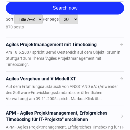
Search now
Sort:
Per page:
870 posts
arrow_forward
Agiles Projektmanagement mit Timeboxing
Am 18.6.2007 spricht Bernd Oestereich auf dem ObjektForum in
Stuttgart zum Thema "Agiles Projektmanagement mit
Timeboxing".
arrow_forward
Agiles Vorgehen und V-Modell XT
Auf dem Erfahrungsaustausch von ANSSTAND e.V. (Anwender
des Software-Entwicklungsstandards der öffentlichen
Verwaltung) am 09.11.2005 spricht Markus Klink üb…
APM - Agiles Projektmanagement, Erfolgreiches
arrow_forward
Timeboxing für IT-Projekte" erschienen
APM - Agiles Projektmanagement, Erfolgreiches Timeboxing für IT-