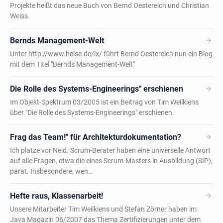
Projekte heißt das neue Buch von Bernd Oestereich und Christian
Weiss.
arrow_forward
Bernds Management-Welt
Unter http://www.heise.de/ix/ führt Bernd Oestereich nun ein Blog
mit dem Titel "Bernds Management-Welt"
arrow_forward
Die Rolle des Systems-Engineerings" erschienen
Im Objekt-Spektrum 03/2005 ist ein Beitrag von Tim Weilkiens
über "Die Rolle des Systems-Engineerings" erschienen.
arrow_forward
Frag das Team!" für Architekturdokumentation?
Ich platze vor Neid. Scrum-Berater haben eine universelle Antwort
auf alle Fragen, etwa die eines Scrum-Masters in Ausbildung (SIP),
parat. Insbesondere, wen…
arrow_forward
Hefte raus, Klassenarbeit!
Unsere Mitarbeiter Tim Weilkiens und Stefan Zörner haben im
Java Magazin 06/2007 das Thema Zertifizierungen unter dem