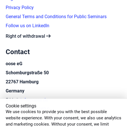
Privacy Policy
General Terms and Conditions for Public Seminars
Follow us on LinkedIn
arrow_right_alt
Right of withdrawal
Contact
oose eG
Schomburgstraße 50
22767 Hamburg
Germany
E-Mail:
info@oose.de
Cookie settings
Fon:
+49 40 414250-0
We use cookies to provide you with the best possible
website experience. With your consent, we also use analytics
Fax: +49 40 414250-50
and marketing cookies. Without your consent, we limit