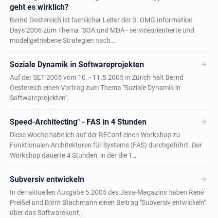
geht es wirklich?
Bernd Oestereich ist fachlicher Leiter der 3. OMG Information
Days 2006 zum Thema "SOA und MDA - serviceorientierte und
modellgetriebene Strategien nach…
arrow_forward
Soziale Dynamik in Softwareprojekten
Auf der SET 2005 vom 10. - 11.5.2005 in Zürich hält Bernd
Oestereich einen Vortrag zum Thema "Soziale Dynamik in
Softwareprojekten".
arrow_forward
Speed-Architecting" - FAS in 4 Stunden
Diese Woche habe ich auf der REConf einen Workshop zu
Funktionalen Architekturen für Systems (FAS) durchgeführt. Der
Workshop dauerte 4 Stunden, in der die T…
arrow_forward
Subversiv entwickeln
In der aktuellen Ausgabe 5.2005 des Java-Magazins haben René
Preißel und Björn Stachmann einen Beitrag "Subversiv entwickeln"
über das Softwarekonf…