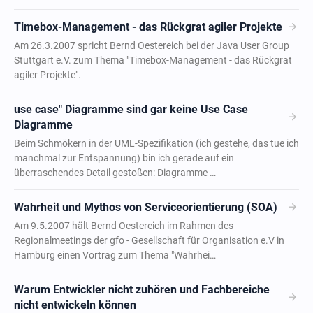
arrow_forward
Timebox-Management - das Rückgrat agiler Projekte
Am 26.3.2007 spricht Bernd Oestereich bei der Java User Group
Stuttgart e.V. zum Thema "Timebox-Management - das Rückgrat
agiler Projekte".
use case" Diagramme sind gar keine Use Case
arrow_forward
Diagramme
Beim Schmökern in der UML-Spezifikation (ich gestehe, das tue ich
manchmal zur Entspannung) bin ich gerade auf ein
überraschendes Detail gestoßen: Diagramme …
arrow_forward
Wahrheit und Mythos von Serviceorientierung (SOA)
Am 9.5.2007 hält Bernd Oestereich im Rahmen des
Regionalmeetings der gfo - Gesellschaft für Organisation e.V in
Hamburg einen Vortrag zum Thema "Wahrhei…
Warum Entwickler nicht zuhören und Fachbereiche
arrow_forward
nicht entwickeln können