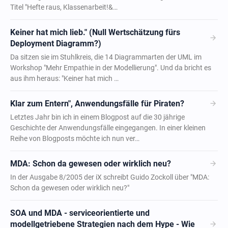
Titel "Hefte raus, Klassenarbeit!&…
Keiner hat mich lieb." (Null Wertschätzung fürs
arrow_forward
Deployment Diagramm?)
Da sitzen sie im Stuhlkreis, die 14 Diagrammarten der UML im
Workshop "Mehr Empathie in der Modellierung". Und da bricht es
aus ihm heraus: "Keiner hat mich …
arrow_forward
Klar zum Entern", Anwendungsfälle für Piraten?
Letztes Jahr bin ich in einem Blogpost auf die 30 jährige
Geschichte der Anwendungsfälle eingegangen. In einer kleinen
Reihe von Blogposts möchte ich nun ver…
arrow_forward
MDA: Schon da gewesen oder wirklich neu?
In der Ausgabe 8/2005 der iX schreibt Guido Zockoll über "MDA:
Schon da gewesen oder wirklich neu?"
SOA und MDA - serviceorientierte und
arrow_forward
modellgetriebene Strategien nach dem Hype - Wie